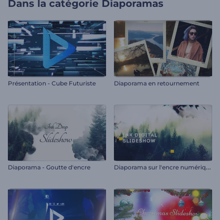
Dans la catégorie
Diaporamas
Présentation - Cube Futuriste
Diaporama en retournement
D
iaporama sur l'encre numérique
Diaporama - Goutte d'encre