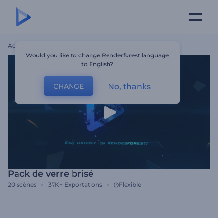
Accueil
Modèles
Pack De Verre Brisé
Would you like to change Renderforest language
to English?
No, thanks
CHANGE
Pack de verre brisé
20
scènes
37K+
Exportations
Flexible