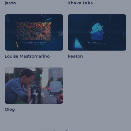
jason
Xhaka Laka
Louisa Mastromarino
keaton
Oleg