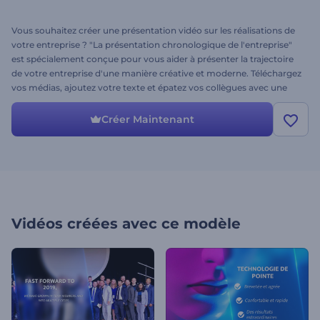
Vous souhaitez créer une présentation vidéo sur les réalisations de
votre entreprise ? "La présentation chronologique de l'entreprise"
est spécialement conçue pour vous aider à présenter la trajectoire
de votre entreprise d'une manière créative et moderne. Téléchargez
vos médias, ajoutez votre texte et épatez vos collègues avec une
présentation vidéo exceptionnelle. Modèle idéal pour les
présentations d'entreprise, les rapports annuels, les présentations
Créer Maintenant
historiques de l'entreprise et bien plus encore. Essai gratuit !
Vidéos créées avec ce modèle