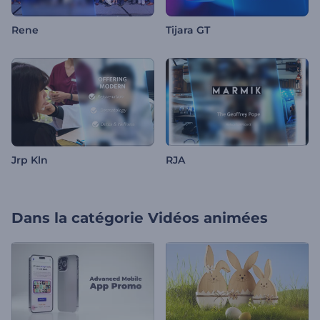
Rene
Tijara GT
Jrp Kln
RJA
Dans la catégorie
Vidéos animées