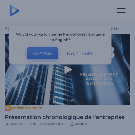
Accueil
Modèles
Présentation Chronologique De L'entreprise
Would you like to change Renderforest language
to English?
No, thanks
CHANGE
Modèle Premium
Présentation chronologique de l'entreprise
30
scènes
67K+
Exportations
Flexible