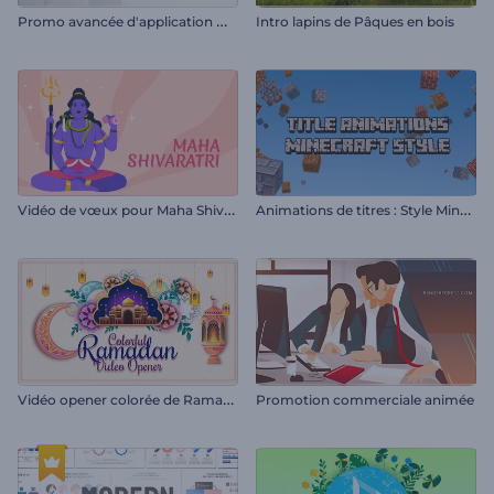
P
romo avancée d'application mobile
Intro lapins de Pâques en bois
V
idéo de vœux pour Maha Shivratri
A
nimations de titres : Style Minecraft
V
idéo opener colorée de Ramadan
Promotion commerciale animée