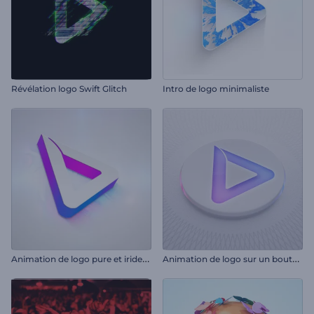
Révélation logo Swift Glitch
Intro de logo minimaliste
A
nimation de logo pure et iridescente
A
nimation de logo sur un bouton