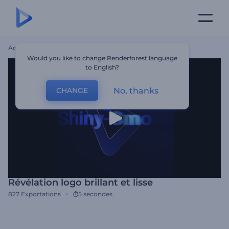
Accueil
Modèles
Révélation Logo Brillant Et Lisse
Would you like to change Renderforest language
to English?
No, thanks
CHANGE
Révélation logo brillant et lisse
827
Exportations
5 secondes