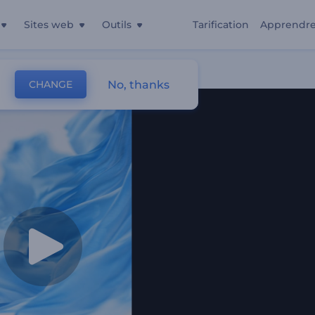
Sites web
Outils
Tarification
Apprendr
No, thanks
CHANGE