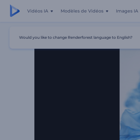
Vidéos IA
Modèles de Vidéos
Images IA
Accueil
Modèles
Révélation De Logo En Tissu De Soie
Would you like to change Renderforest language to English?