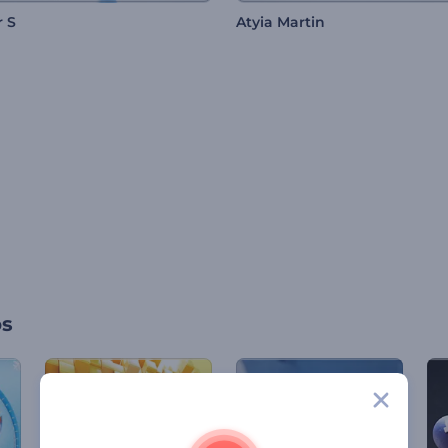
r S
Atyia Martin
os