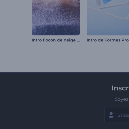
Intro flocon de neige scintillant
Insc
Soyez 