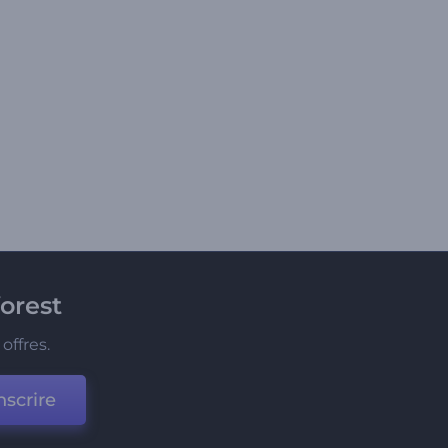
orest
offres.
nscrire