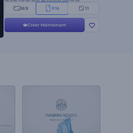
de soie. Parfait pour les intros et outros de
marques, les créateurs de mode, les studios de
16:9
9:16
1:1
couture, les services de stylisme personnel, et bien
d'autres projets pertinents. Essayez-le maintenant !
Créer Maintenant