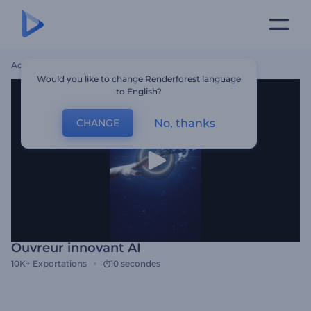
Accueil
Modèles
Ouvreur Innovant AI
Would you like to change Renderforest language
to English?
No, thanks
CHANGE
Ouvreur innovant AI
10K+
Exportations
10 secondes