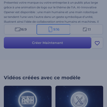
Présentez votre marque ou votre entreprise à un public plus large
grâce à une animation de logo sur le thème de l'IA. AI-Innovative
Opener est disponible : une main humaine et une main robotique
se tendent l'une vers l'autre dans un geste symbolique d'unité,
illustrant ainsi l'idée de collaboration entre humains et machines. Il
vous suffit de télécharger votre logo, d'écrire le nom de votre
16:9
9:16
1:1
entreprise et le slogan, et d'attendre quelques minutes pour obtenir
une animation de logo haute résolution en quelques minutes
seulement. Idéal pour les marques et entreprises des secteurs de la
Créer Maintenant
technologie, de la robotique, de l'ingénierie, du développement
web, de l'intelligence artificielle ou de la recherche scientifique.
Essayez-le dès maintenant et captivez votre public !
Vidéos créées avec ce modèle