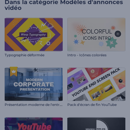
Dans la catégorie
Modèles d'annonces
vidéo
Typographie déformée
Intro - Icônes colorées
P
résentation moderne de l'entreprise
Pack d'écran de fin YouTube