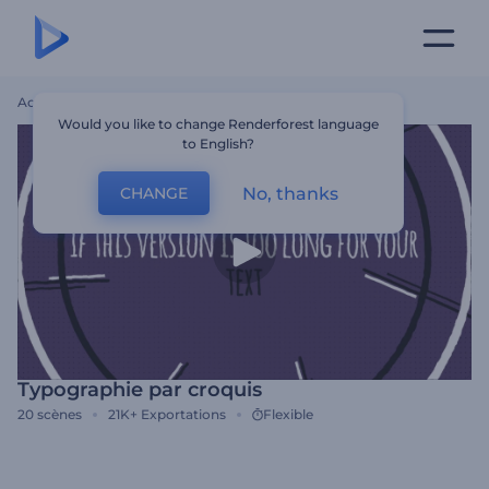
Accueil
Modèles
Typographie Par Croquis
Would you like to change Renderforest language
to English?
No, thanks
CHANGE
Typographie par croquis
20
scènes
21K+
Exportations
Flexible