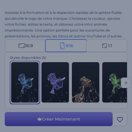
Assistez à la formation et à la dispersion rapides de la sphère fluide,
qui dévoile le logo de votre marque. Choisissez la couleur, ajoutez
votre fichier, éditez le texte, et obtenez votre intro animée
imprésionnante. Une option parfaite pour les ouvertures de
présentations, les promos, les intros et outros YouTube et d'autres
projets. À vous d'essayer !
16:9
9:16
1:1
Styles disponibles
(5)
Créer Maintenant