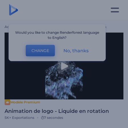
Accueil
Modèles
Animation De Logo - Liquide En Rotation
Would you like to change Renderforest language
to English?
No, thanks
CHANGE
Modèle Premium
Animation de logo - Liquide en rotation
5K+
Exportations
7 secondes