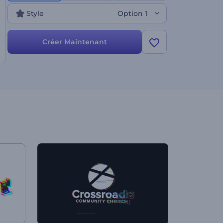
Style
Option 1
Créer Maintenant