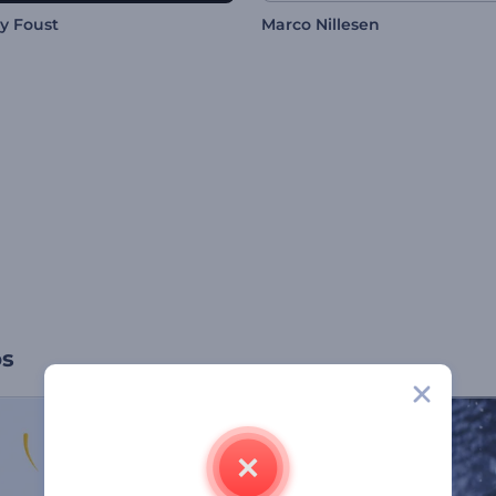
y Foust
Marco Nillesen
os