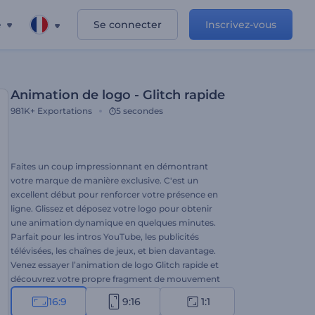
e
Se connecter
Inscrivez-vous
Animation de logo - Glitch rapide
981K+
Exportations
5 secondes
Faites un coup impressionnant en démontrant
votre marque de manière exclusive. C'est un
excellent début pour renforcer votre présence en
ligne. Glissez et déposez votre logo pour obtenir
une animation dynamique en quelques minutes.
Parfait pour les intros YouTube, les publicités
télévisées, les chaînes de jeux, et bien davantage.
Venez essayer l’animation de logo Glitch rapide et
découvrez votre propre fragment de mouvement
stylisé !
16:9
9:16
1:1