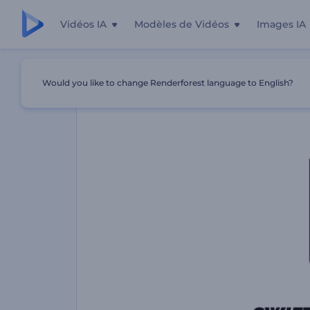
Vidéos IA
Modèles de Vidéos
Images IA
Accueil
Modèles
Animation De Logo - Glitch Rapide
Would you like to change Renderforest language to English?