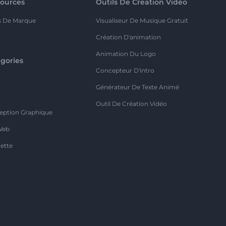
ources
Outils De Création Vidéo
s De Marque
Visualiseur De Musique Gratuit
Création D'animation
Animation Du Logo
gories
Concepteur D'intro
o
Générateur De Texte Animé
Outil De Création Vidéo
eption Graphique
Web
ette