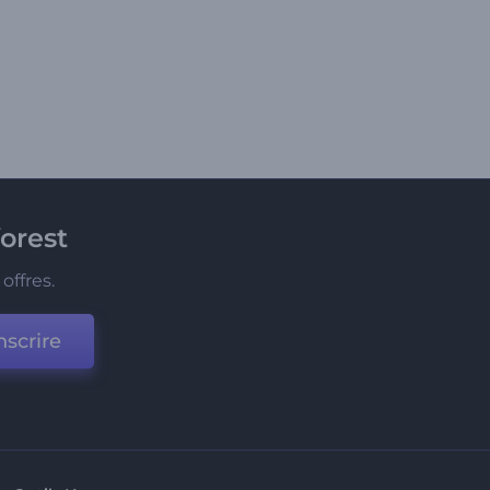
orest
offres.
nscrire