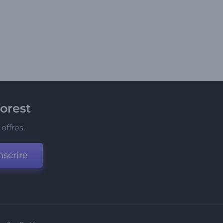
orest
offres.
nscrire