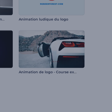
Animation du logo en cube métallique
Animation ludique du logo
Animation de logo - Course extrême de voiture