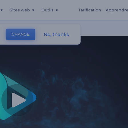
Sites web
Outils
Tarification
Apprendr
onnante
No, thanks
CHANGE