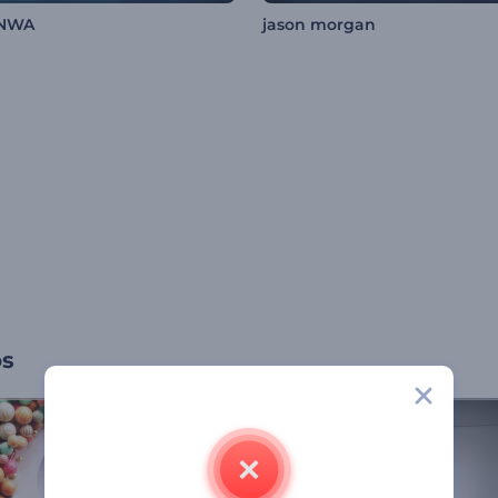
NWA
jason morgan
os