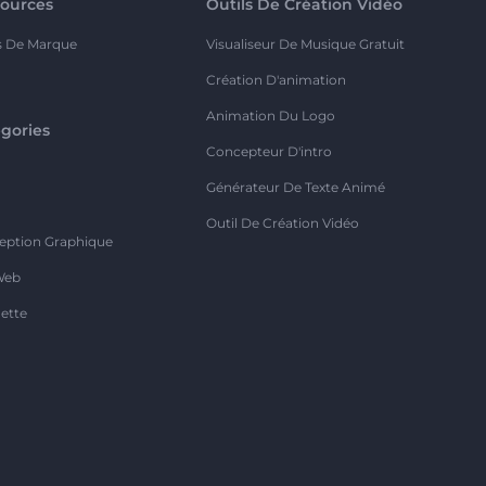
ources
Outils De Création Vidéo
s De Marque
Visualiseur De Musique Gratuit
Création D'animation
Animation Du Logo
gories
Concepteur D'intro
o
Générateur De Texte Animé
Outil De Création Vidéo
eption Graphique
Web
ette