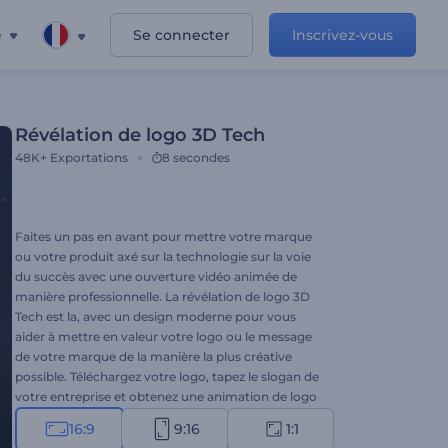
e
Se connecter
Inscrivez-vous
Révélation de logo 3D Tech
48K+
Exportations
8 secondes
Faites un pas en avant pour mettre votre marque
ou votre produit axé sur la technologie sur la voie
du succès avec une ouverture vidéo animée de
manière professionnelle. La révélation de logo 3D
Tech est la, avec un design moderne pour vous
aider à mettre en valeur votre logo ou le message
de votre marque de la manière la plus créative
possible. Téléchargez votre logo, tapez le slogan de
votre entreprise et obtenez une animation de logo
haute résolution en quelques clics. Parfaitement
16:9
9:16
1:1
adapté aux promotions d'entreprises