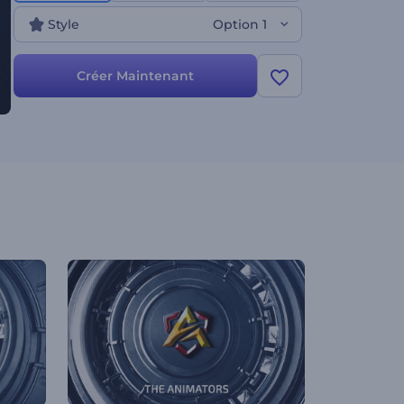
technologiques, aux présentations de marques ou
Style
Option 1
de produits, et à bien d'autres projets créatifs.
Essayez-le maintenant !
Créer Maintenant