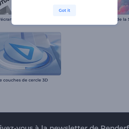
Got it
'écran de fin YouTube
de couches de cercle 3D
rivez-vous à la newsletter de Renderf