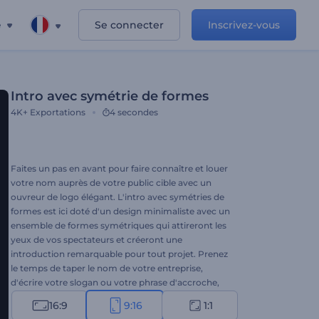
e
Se connecter
Inscrivez-vous
Intro avec symétrie de formes
4K+
Exportations
4 secondes
Faites un pas en avant pour faire connaître et louer
votre nom auprès de votre public cible avec un
ouvreur de logo élégant. L'intro avec symétries de
formes est ici doté d'un design minimaliste avec un
ensemble de formes symétriques qui attireront les
yeux de vos spectateurs et créeront une
introduction remarquable pour tout projet. Prenez
le temps de taper le nom de votre entreprise,
d'écrire votre slogan ou votre phrase d'accroche,
de télécharger votre logo, et attendez quelques
16:9
9:16
1:1
minutes pour obtenir une animation de logo en