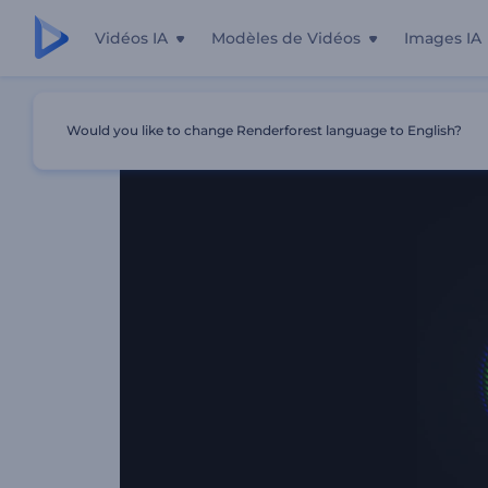
Vidéos IA
Modèles de Vidéos
Images IA
Accueil
Modèles
Intro Avec Symétrie De Formes
Would you like to change Renderforest language to English?