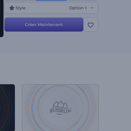
haute résolution. Utilisez-la pour promouvoir de
Style
Option 1
nouveaux produits ou des marques
technologiques, présenter votre entreprise, votre
nouvelle chaîne, etc. Essayez-le maintenant !
Créer Maintenant