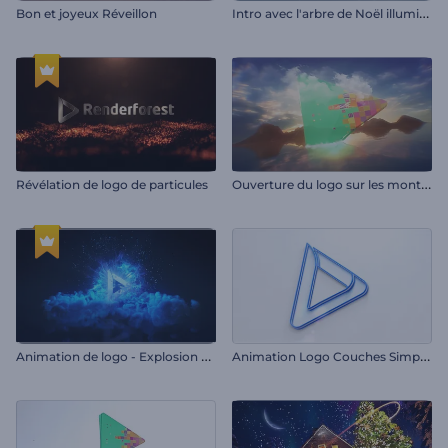
I
ntro avec l'arbre de Noël illuminé
Bon et joyeux Réveillon
O
uverture du logo sur les montagnes
Révélation de logo de particules
A
nimation de logo - Explosion hyperspatiale
A
nimation Logo Couches Simples