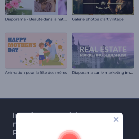
D
iaporama - Beauté dans la nature
Galerie photos d'art vintage
D
iaporama sur le marketing immobilier
Animation pour la fête des mères
Inscrivez-vous à la
newsletter de
Renderforest