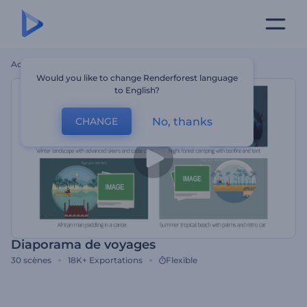
Accueil
Modèles
Diaporama De Voyages
Would you like to change Renderforest language
to English?
No, thanks
CHANGE
Diaporama de voyages
30
scènes
18K+
Exportations
Flexible