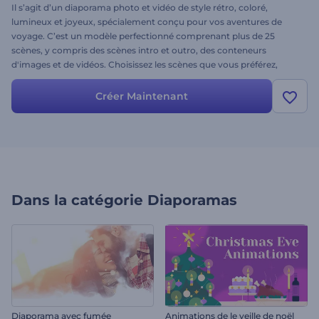
Il s’agit d’un diaporama photo et vidéo de style rétro, coloré,
lumineux et joyeux, spécialement conçu pour vos aventures de
voyage. C’est un modèle perfectionné comprenant plus de 25
scènes, y compris des scènes intro et outro, des conteneurs
d'images et de vidéos. Choisissez les scènes que vous préférez,
tapez vos textes et la plateforme transformera vos vidéos et photos
en films passionnants et mémorables que vous aurez envie de
Créer Maintenant
regarder et de revoir. À vous d’essayer !
Dans la catégorie
Diaporamas
Diaporama avec fumée
Animations de le veille de noël