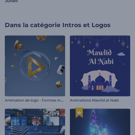
Julião
Dans la catégorie
Intros et Logos
A
nimation de logo - Formes métalliques
Animations Mawlid al-Nabi