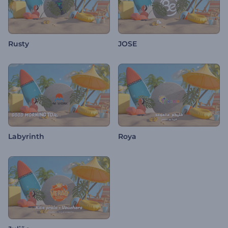
Rusty
JOSE
Labyrinth
Roya