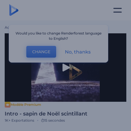
Accueil
Modèles
Intro - Sapin De Noël Scintillant
Would you like to change Renderforest language
to English?
No, thanks
CHANGE
Modèle Premium
Intro - sapin de Noël scintillant
1K+
Exportations
15 secondes