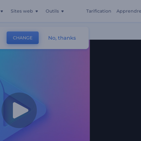
Sites web
Outils
Tarification
Apprendr
teur Dynamique
No, thanks
CHANGE