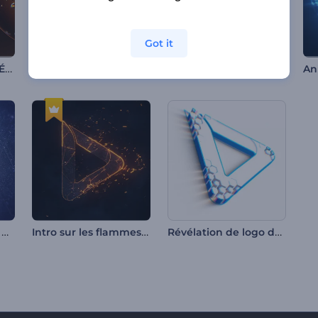
Got it
Révélation de Logo Éclatement de Bulles
Révélation de logo de particules
Intro foudroyante
Animation de logo - Paillettes scintillantes
Intro sur les flammes et les particules
Révélation de logo de Clean Forming