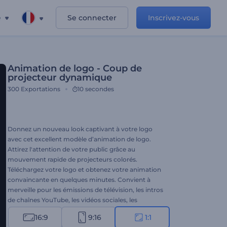
e
Se connecter
Inscrivez-vous
Animation de logo - Coup de
projecteur dynamique
300
Exportations
10 secondes
Donnez un nouveau look captivant à votre logo
avec cet excellent modèle d’animation de logo.
Attirez l'attention de votre public grâce au
mouvement rapide de projecteurs colorés.
Téléchargez votre logo et obtenez votre animation
convaincante en quelques minutes. Convient à
merveille pour les émissions de télévision, les intros
de chaînes YouTube, les vidéos sociales, les
promotions d'événements et bien plus encore.
16:9
9:16
1:1
Essayez dès maintenant et profitez de l’animation