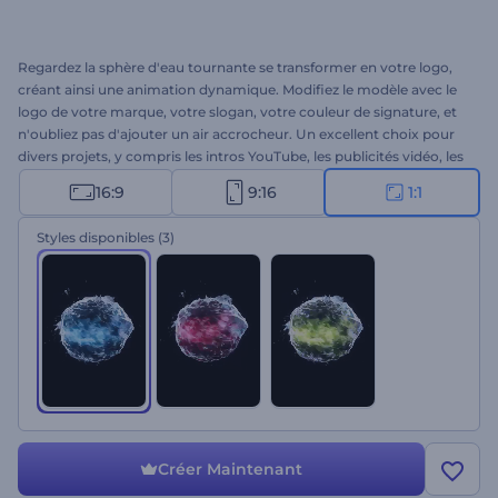
Regardez la sphère d'eau tournante se transformer en votre logo,
créant ainsi une animation dynamique. Modifiez le modèle avec le
logo de votre marque, votre slogan, votre couleur de signature, et
n'oubliez pas d'ajouter un air accrocheur. Un excellent choix pour
divers projets, y compris les intros YouTube, les publicités vidéo, les
ouvertures de présentations, et plus encore. À vous de jouer !
16:9
9:16
1:1
Styles disponibles
(3)
Créer Maintenant