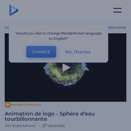
Accueil
Modèles
Animation De Logo - Sphère D'eau Tourbillonnante
Would you like to change Renderforest language
to English?
No, thanks
CHANGE
Modèle Premium
Animation de logo - Sphère d'eau
tourbillonnante
4K+
Exportations
7 secondes