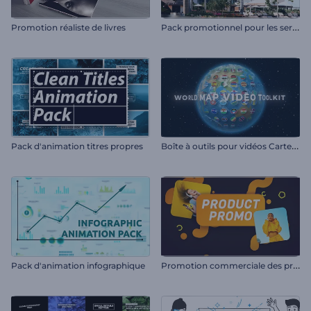
P
ack promotionnel pour les services d'accueil
Promotion réaliste de livres
B
oîte à outils pour vidéos Carte du monde
Pack d'animation titres propres
P
romotion commerciale des produits au détail
Pack d'animation infographique