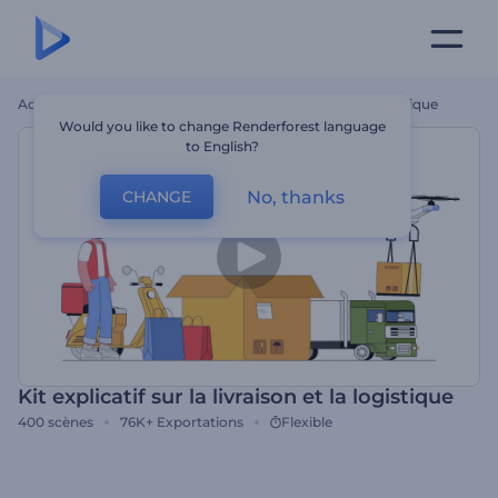
Accueil
Modèles
Kit Explicatif Sur La Livraison Et La Logistique
Would you like to change Renderforest language
to English?
No, thanks
CHANGE
Kit explicatif sur la livraison et la logistique
400
scènes
76K+
Exportations
Flexible