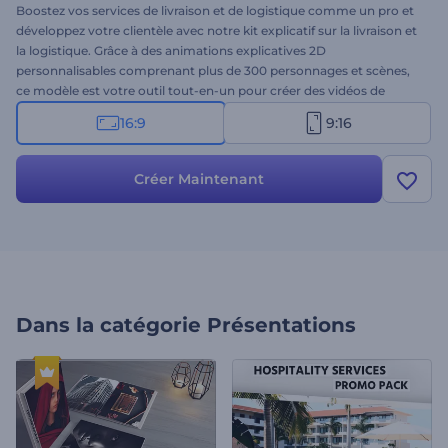
Boostez vos services de livraison et de logistique comme un pro et
développez votre clientèle avec notre kit explicatif sur la livraison et
la logistique. Grâce à des animations explicatives 2D
personnalisables comprenant plus de 300 personnages et scènes,
ce modèle est votre outil tout-en-un pour créer des vidéos de
qualité professionnelle. Sélectionnez et personnalisez les scènes à
16:9
9:16
partir de zéro avec vos textes, fichiers multimédias, musiques et
couleurs, ou laissez notre générateur d'IA faire sa magie. Idéal pour
présenter des services, expliquer des processus de livraison,
Créer Maintenant
promouvoir des offres spéciales et bien d'autres projets. Créez dès
maintenant !
Dans la catégorie
Présentations