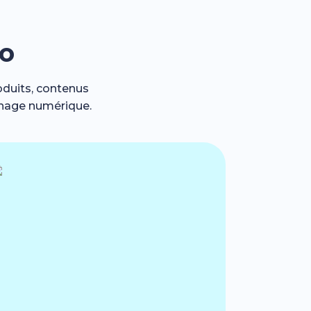
go
oduits, contenus
chage numérique.