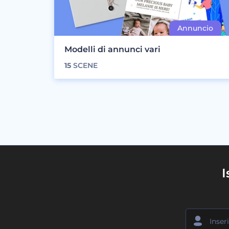
Modelli di annunci vari
15
SCENE
I