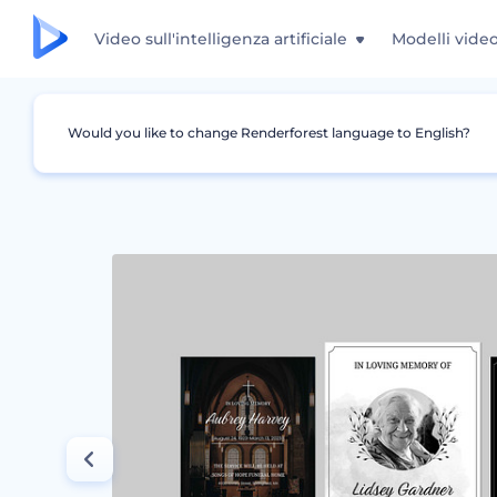
Video sull'intelligenza artificiale
Modelli vide
Would you like to change Renderforest language to English?
Grafica
Annuncio
Modelli per annunci fun