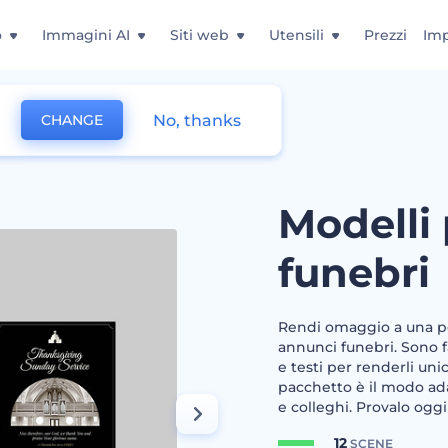
o
Immagini AI
Siti web
Utensili
Prezzi
Imp
No, thanks
CHANGE
ebri
Modelli
funebri
Rendi omaggio a una pe
annunci funebri. Sono f
e testi per renderli uni
pacchetto è il modo ada
e colleghi. Provalo oggi
12
SCENE