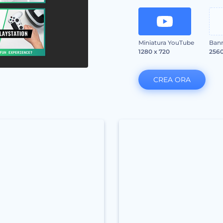
Miniatura YouTube
Ban
1280 x 720
2560
CREA ORA