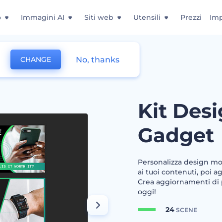
o
Immagini AI
Siti web
Utensili
Prezzi
Imp
No, thanks
CHANGE
censione Gadget
Kit Des
Gadget
Personalizza design mod
ai tuoi contenuti, poi a
Crea aggiornamenti di p
oggi!
24
SCENE