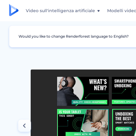
Video sull'intelligenza artificiale
Modelli vide
Would you like to change Renderforest language to English?
Grafica
Miniatura YouTube
Kit Design Re