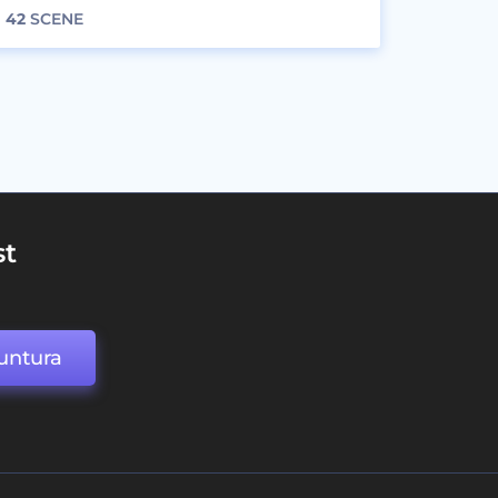
42
SCENE
st
untura