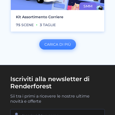
Kit Assortimento Corriere
75
SCENE
3
TAGLIE
CARICA DI PIÙ
Iscriviti alla newsletter di
Renderforest
Sii tra i primi a ricevere le nostre ultime
novità e offerte