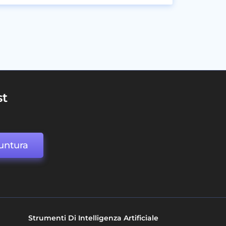
st
untura
Strumenti Di Intelligenza Artificiale