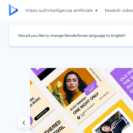
Video sull'intelligenza artificiale
Modelli vide
Would you like to change Renderforest language to English?
Grafica
Storia Instagram
Promozione Mus