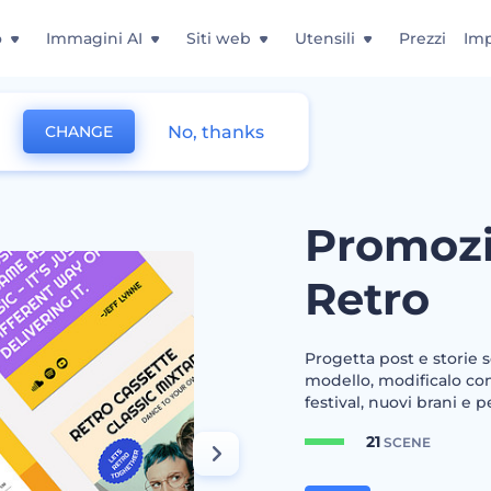
o
Immagini AI
Siti web
Utensili
Prezzi
Imp
No, thanks
CHANGE
ica Tema Retro
Promoz
Retro
Progetta post e storie 
modello, modificalo con
festival, nuovi brani e 
21
SCENE