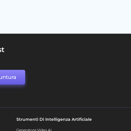
st
untura
Strumenti Di Intelligenza Artificiale
Generatore Video AI