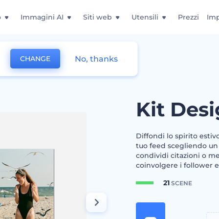
o
Immagini AI
Siti web
Utensili
Prezzi
Imp
No, thanks
CHANGE
oni Estive
Kit Desi
Diffondi lo spirito estiv
tuo feed scegliendo un 
condividi citazioni o me
coinvolgere i follower e
21
SCENE