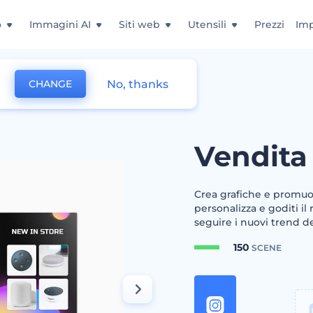
o
Immagini AI
Siti web
Utensili
Prezzi
Imp
No, thanks
CHANGE
to Tech
Vendita
Crea grafiche e promuovi
personalizza e goditi il 
seguire i nuovi trend del
150
SCENE