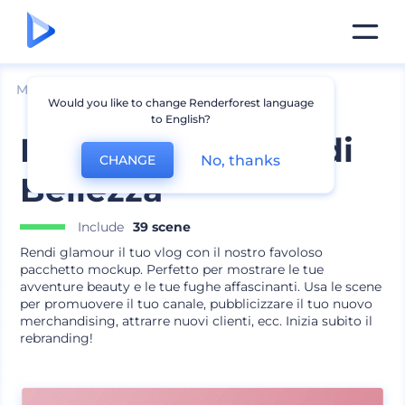
Mockup
Dispositivi
Mockup iPhone
Would you like to change Renderforest language
to English?
Mockup per Vlog di
No, thanks
CHANGE
Bellezza
Include
39 scene
Rendi glamour il tuo vlog con il nostro favoloso
pacchetto mockup. Perfetto per mostrare le tue
avventure beauty e le tue fughe affascinanti. Usa le scene
per promuovere il tuo canale, pubblicizzare il tuo nuovo
merchandising, attrarre nuovi clienti, ecc. Inizia subito il
rebranding!