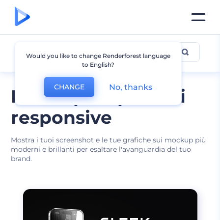
Dispositivi
Would you like to change Renderforest language
to English?
No, thanks
CHANGE
Mockup dispositivi
responsive
Mostra i tuoi screenshot e le tue grafiche sui mockup più
moderni e brillanti per esaltare l'avanguardia del tuo
brand.