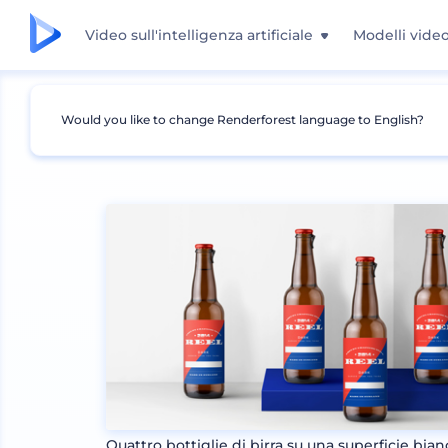
Video sull'intelligenza artificiale
Modelli vide
Would you like to change Renderforest language to English?
Mockup
Imballaggio
Mockup Bottiglia
Quattro bottiglie di birra su una superficie bian