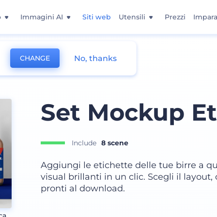
o
Immagini AI
Siti web
Utensili
Prezzi
Impara
No, thanks
CHANGE
Set Mockup Eti
Include
8 scene
Aggiungi le etichette delle tue birre a q
visual brillanti in un clic. Scegli il layou
pronti al download.
ca