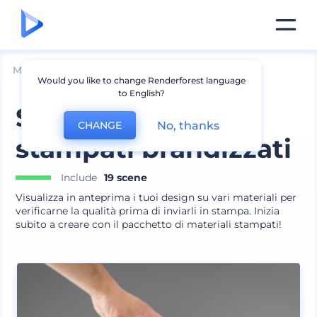
Mockup
Stampa
Mockup volantino
Would you like to change Renderforest language
to English?
Set materiali
No, thanks
CHANGE
stampati brandizzati
Include
19 scene
Visualizza in anteprima i tuoi design su vari materiali per
verificarne la qualità prima di inviarli in stampa. Inizia
subito a creare con il pacchetto di materiali stampati!