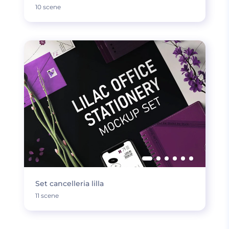
10 scene
Set cancelleria lilla
11 scene