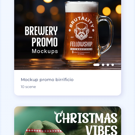
Mockup promo birrificio
10 scene