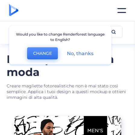
Mockup T-shirt
Would you like to change Renderforest language
to English?
No, thanks
CHANGE
Mockup t-shirt alla
moda
Creare magliette fotorealistiche non è mai stato così
semplice. Applica i tuoi design a questi mockup e ottieni
immagini di alta qualità.