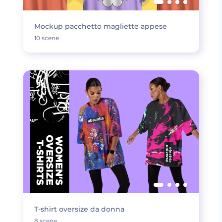
Mockup pacchetto magliette appese
10 scene
T-shirt oversize da donna
8 scene