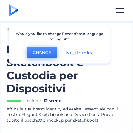
Mockup
Dispositivi
Mockup portatile
Would you like to change Renderforest language
to English?
Elegante
No, thanks
CHANGE
Sketchbook e
Custodia per
Dispositivi
Include
12 scene
Affina la tua brand identity ed esalta l'essenziale con il
nostro Elegant Sketchbook and Device Pack. Prova
subito il pacchetto mockup per sketchbook!