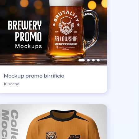
Mockup promo birrificio
10 scene