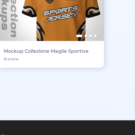
Mockup Collezione Maglie Sportive
16 scene