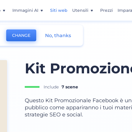
o
Immagini AI
Siti web
Utensili
Prezzi
Impara
No, thanks
CHANGE
a
Kit Promozio
Include
7 scene
Questo Kit Promozionale Facebook è un
pubblico come appariranno i tuoi materia
strategie SEO e social.