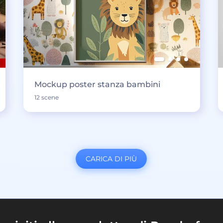
Mockup poster stanza bambini
12 scene
CARICA DI PIÙ