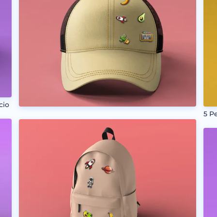
cio
5 P