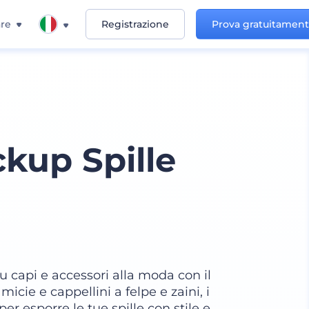
re
Registrazione
Prova gratuitamen
kup Spille
su capi e accessori alla moda con il
cie e cappellini a felpe e zaini, i
per esporre le tue spille con stile e