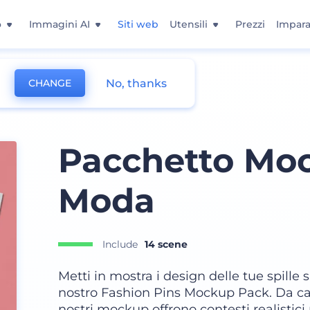
o
Immagini AI
Siti web
Utensili
Prezzi
Impara
No, thanks
CHANGE
bigliamento
Pacchetto Moc
Moda
Include
14 scene
Metti in mostra i design delle tue spille 
nostro Fashion Pins Mockup Pack. Da cami
nostri mockup offrono contesti realistici 