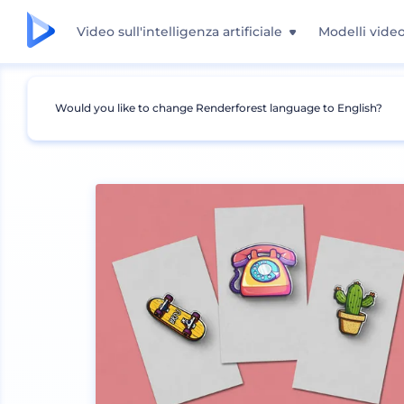
Video sull'intelligenza artificiale
Modelli vide
Would you like to change Renderforest language to English?
Mockup
Abbigliamento
Altri mockup di ab