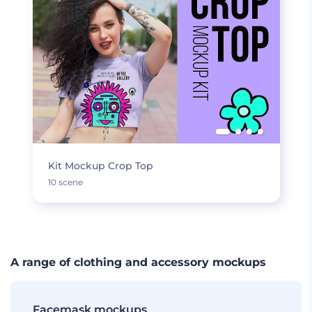
Kit Mockup Crop Top
10 scene
A range of clothing and accessory mockups
Facemask mockups