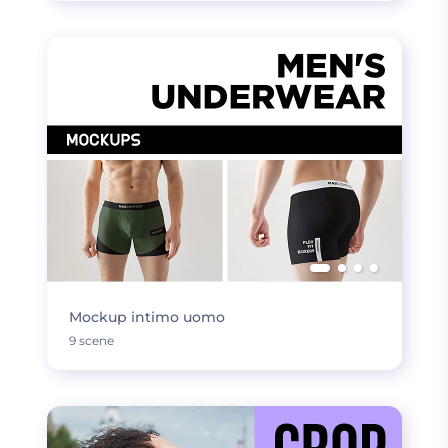
Mockup intimo uomo
9 scene