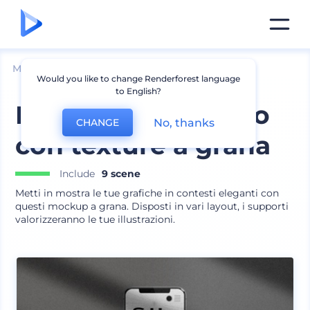
Mockup
Dispositivi
Mockup portatile
Would you like to change Renderforest language
to English?
Mockup dispositivo
No, thanks
CHANGE
con texture a grana
Include
9 scene
Metti in mostra le tue grafiche in contesti eleganti con
questi mockup a grana. Disposti in vari layout, i supporti
valorizzeranno le tue illustrazioni.