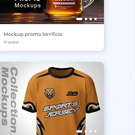
Mockup promo birrificio
10 scene