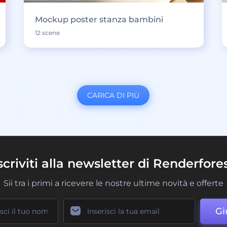
Mockup poster stanza bambini
12 scene
CARICA DI PIÙ
scriviti alla newsletter di Renderfore
Sii tra i primi a ricevere le nostre ultime novità e offerte
Gi