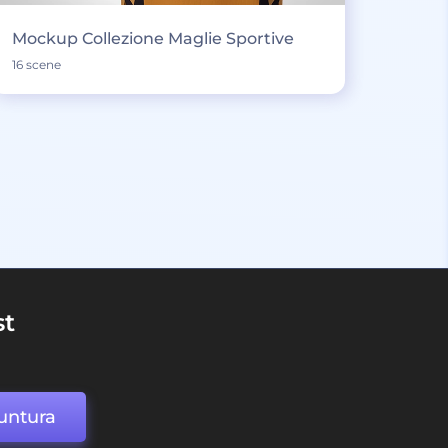
Mockup Collezione Maglie Sportive
16 scene
st
untura