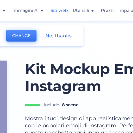
o
Immagini AI
Siti web
Utensili
Prezzi
Impara
No, thanks
CHANGE
Kit Mockup Em
Instagram
Include
8 scene
Mostra i tuoi design di app realisticament
con le popolari emoji di Instagram. Perfe
questo pacchetto aggiunge un tocco mod