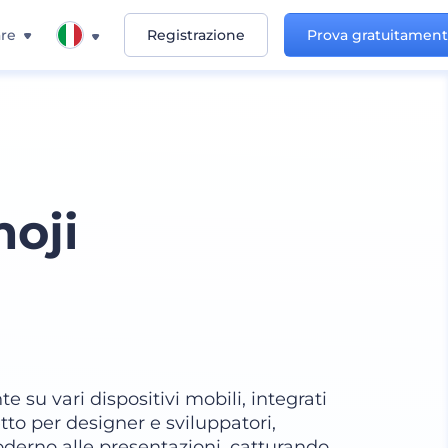
re
Registrazione
Prova gratuitamen
oji
e su vari dispositivi mobili, integrati
tto per designer e sviluppatori,
erno alle presentazioni, catturando