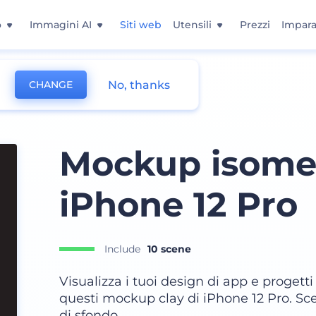
o
Immagini AI
Siti web
Utensili
Prezzi
Impara
No, thanks
CHANGE
Mockup isometr
iPhone 12 Pro
Include
10 scene
Visualizza i tuoi design di app e proget
questi mockup clay di iPhone 12 Pro. Scegl
di sfondo.