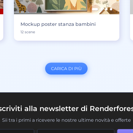
Mockup poster stanza bambini
12 scene
CARICA DI PIÙ
scriviti alla newsletter di Renderfore
Sii tra i primi a ricevere le nostre ultime novità e offerte