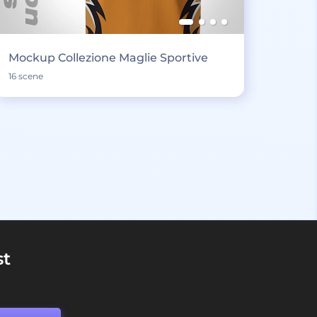
Mockup Collezione Maglie Sportive
16 scene
st