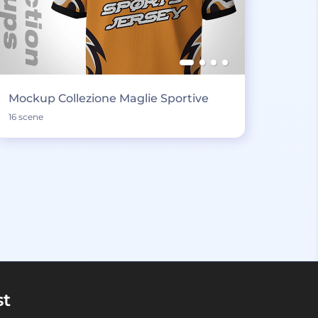
Mockup Collezione Maglie Sportive
16 scene
st