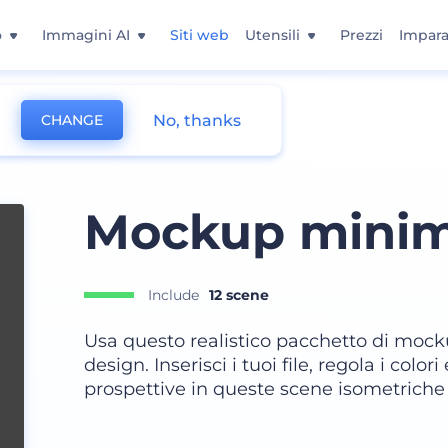
o
Immagini AI
Siti web
Utensili
Prezzi
Impara
No, thanks
CHANGE
Mockup minim
Include
12 scene
Usa questo realistico pacchetto di moc
design. Inserisci i tuoi file, regola i color
prospettive in queste scene isometriche