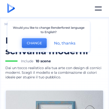
Mockup
Interno
Mockup cornice
Would you like to change Renderforest language
to English?
Mockup telai
No, thanks
CHANGE
scrivania moderni
Include
10 scene
Dai un tocco realistico alla tua arte con design di cornici
moderni. Scegli il modello e la combinazione di colori
ideale per stupire il tuo pubblico.