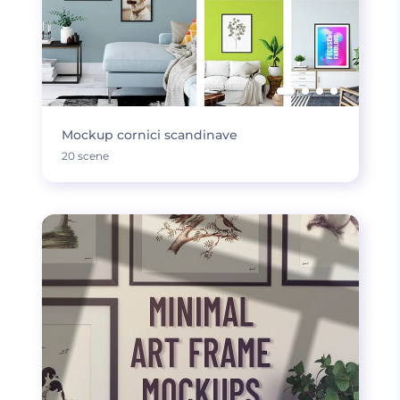
Mockup cornici scandinave
20 scene