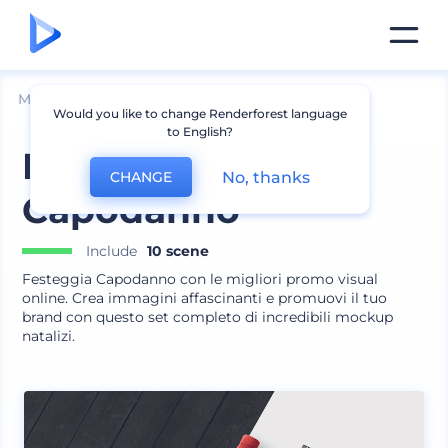
Mockup
Imballaggio
Mockup Bottiglia
Would you like to change Renderforest language
to English?
Mockup bevande
No, thanks
CHANGE
Capodanno
Include
10 scene
Festeggia Capodanno con le migliori promo visual
online. Crea immagini affascinanti e promuovi il tuo
brand con questo set completo di incredibili mockup
natalizi.