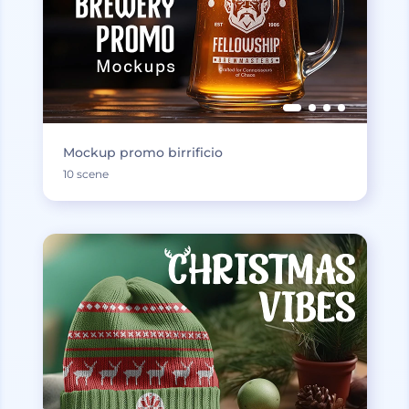
Mockup promo birrificio
10 scene