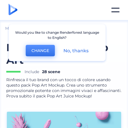
Mockup
Imballaggio
Mockup Bottiglia
Would you like to change Renderforest language
to English?
Mockup succo Pop
No, thanks
CHANGE
Art
Include
28 scene
Rinfresca il tuo brand con un tocco di colore usando
questo pack Pop Art Mockup. Crea uno strumento
promozionale potente con immagini vivaci e affascinanti.
Prova subito il pack Pop Art Juice Mockup!