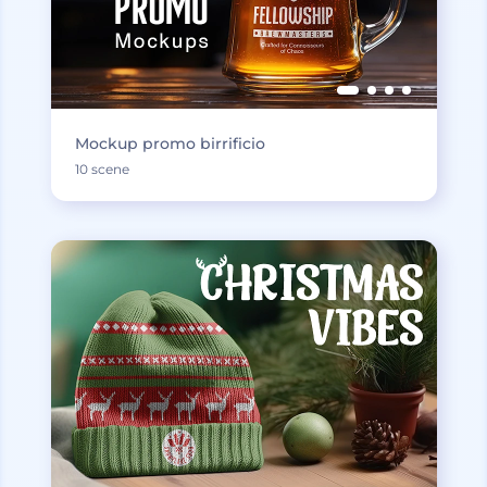
Mockup promo birrificio
10 scene