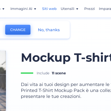
o
Immagini AI
Siti web
Utensili
Prezzi
Impara
No, thanks
CHANGE
Mockup T-shir
Include
11 scene
Dai vita ai tuoi design per aumentare le v
Printed T-Shirt Mockup Pack è una colle
presentare le tue creazioni.