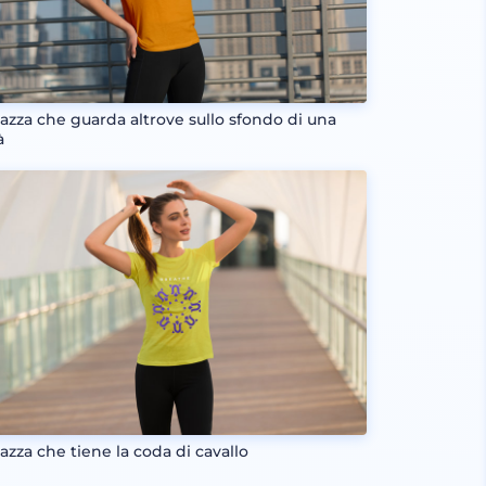
azza che guarda altrove sullo sfondo di una
à
azza che tiene la coda di cavallo