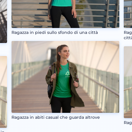
Ragazza in piedi sullo sfondo di una città
Rag
citt
Ragazza in abiti casual che guarda altrove
Rag