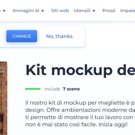
o
Immagini AI
Siti web
Utensili
Prezzi
Impara
No, thanks
CHANGE
Kit mockup des
Include
7 scene
Il nostro kit di mockup per magliette è p
design. Offre ambientazioni moderne dall'
ti permette di mostrare il tuo lavoro co
non è mai stato così facile. Inizia oggi!