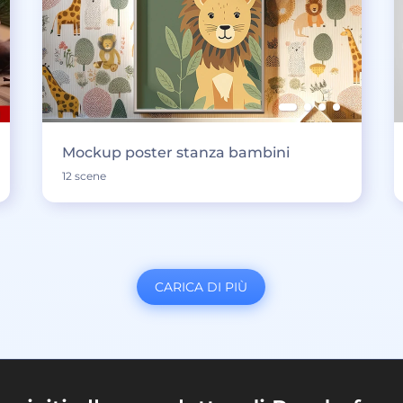
Mockup poster stanza bambini
12 scene
CARICA DI PIÙ