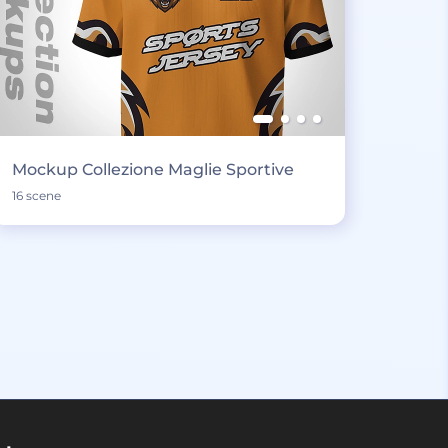
Mockup Collezione Maglie Sportive
16 scene