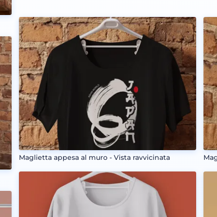
Maglietta appesa al muro - Vista ravvicinata
Mag