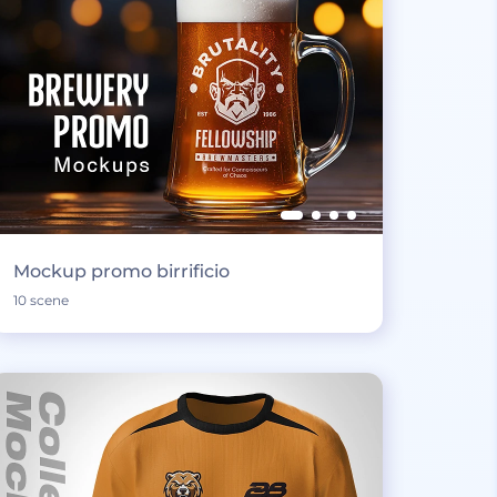
Mockup promo birrificio
10 scene