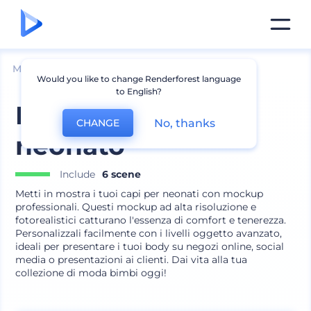
Mockup
Abbigliamento
Mockup Canotta
Would you like to change Renderforest language
to English?
Kit mockup tutina
No, thanks
CHANGE
neonato
Include
6 scene
Metti in mostra i tuoi capi per neonati con mockup
professionali. Questi mockup ad alta risoluzione e
fotorealistici catturano l'essenza di comfort e tenerezza.
Personalizzali facilmente con i livelli oggetto avanzato,
ideali per presentare i tuoi body su negozi online, social
media o presentazioni ai clienti. Dai vita alla tua
collezione di moda bimbi oggi!