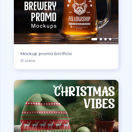
Mockup promo birrificio
10 scene