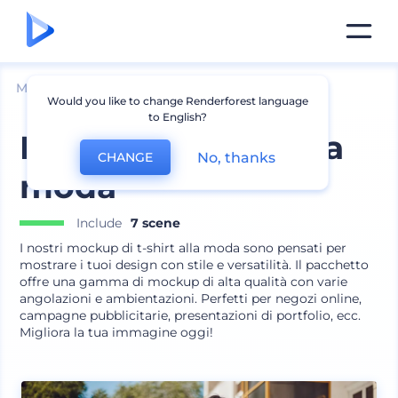
Mockup
Abbigliamento
Mockup T-shirt
Would you like to change Renderforest language
to English?
Mockup T-Shirt alla
No, thanks
CHANGE
moda
Include
7 scene
I nostri mockup di t-shirt alla moda sono pensati per
mostrare i tuoi design con stile e versatilità. Il pacchetto
offre una gamma di mockup di alta qualità con varie
angolazioni e ambientazioni. Perfetti per negozi online,
campagne pubblicitarie, presentazioni di portfolio, ecc.
Migliora la tua immagine oggi!