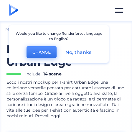
Mockup
Abbigliamento
Mockup T-shirt
Would you like to change Renderforest language
to English?
Mockup T-shirt
No, thanks
CHANGE
Urban Edge
Include
14 scene
Ecco i nostri mockup per T-shirt Urban Edge, una
collezione versatile pensata per catturare l'essenza di uno
stile senza tempo. Grazie ai livelli oggetto avanzato, la
personalizzazione è un gioco da ragazzi e ti permette di
caricare i tuoi design e creare grafiche mozzafiato. Dai
vita alle tue idee per T-shirt con autenticità e fascino in
pochi minuti. Provali oggi!