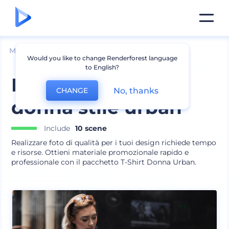
Mockup
Abbigliamento
Mockup T-shirt
Would you like to change Renderforest language
to English?
Mockup T-shirt
No, thanks
CHANGE
donna stile urban
Include
10 scene
Realizzare foto di qualità per i tuoi design richiede tempo
e risorse. Ottieni materiale promozionale rapido e
professionale con il pacchetto T-Shirt Donna Urban.